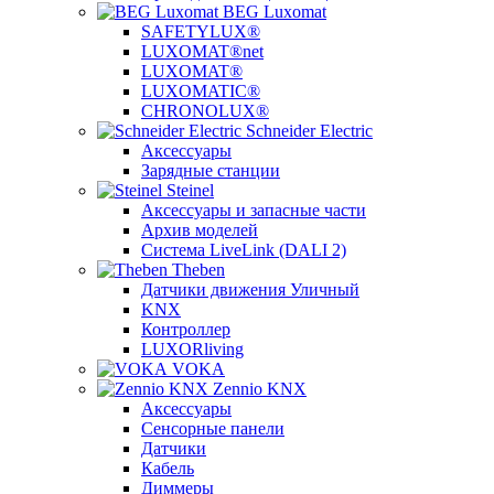
BEG Luxomat
SAFETYLUX®
LUXOMAT®net
LUXOMAT®
LUXOMATIC®
CHRONOLUX®
Schneider Electric
Аксессуары
Зарядные станции
Steinel
Аксессуары и запасные части
Архив моделей
Система LiveLink (DALI 2)
Theben
Датчики движения Уличный
KNX
Контроллер
LUXORliving
VOKA
Zennio KNX
Аксессуары
Сенсорные панели
Датчики
Кабель
Диммеры