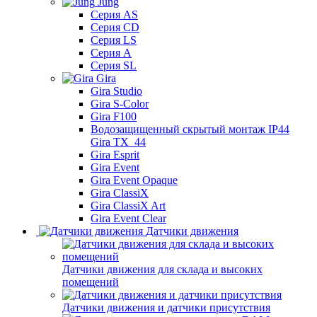
Jung
Серия AS
Серия CD
Серия LS
Серия A
Серия SL
Gira
Gira Studio
Gira S-Color
Gira F100
Водозащищенный скрытый монтаж IP44
Gira TX_44
Gira Esprit
Gira Event
Gira Event Opaque
Gira ClassiX
Gira ClassiX Art
Gira Event Clear
Датчики движения
Датчики движения для склада и высоких
помещений
Датчики движения и датчики присутствия