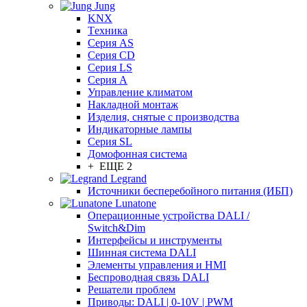
Jung
KNX
Tехника
Серия AS
Серия CD
Серия LS
Серия A
Управление климатом
Накладной монтаж
Изделия, снятые с производства
Индикаторные лампы
Серия SL
Домофонная система
+ ЕЩЕ 2
Legrand
Источники бесперебойного питания (ИБП)
Lunatone
Операционные устройства DALI /
Switch&Dim
Интерфейсы и инструменты
Шинная система DALI
Элементы управления и HMI
Беспроводная связь DALI
Решатели проблем
Приводы: DALI | 0-10V | PWM