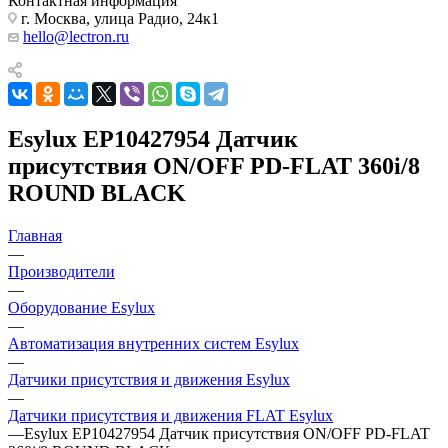
Контактная информация
г. Москва, улица Радио, 24к1
hello@lectron.ru
Esylux EP10427954 Датчик
присутствия ON/OFF PD-FLAT 360i/8
ROUND BLACK
Главная
—
Производители
—
Оборудование Esylux
—
Автоматизация внутренних систем Esylux
—
Датчики присутствия и движения Esylux
—
Датчики присутствия и движения FLAT Esylux
—
Esylux EP10427954 Датчик присутствия ON/OFF PD-FLAT