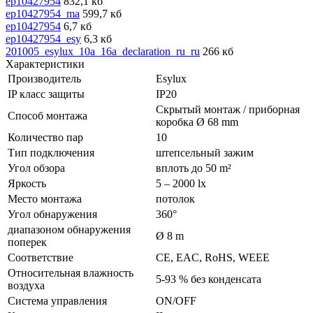
ep10427954
832,1 кб
ep10427954_ma
599,7 кб
ep10427954
6,7 кб
ep10427954_esy
6,3 кб
201005_esylux_10a_16a_declaration_ru_ru
266 кб
Характеристики
Производитель
Esylux
IP класс защиты
IP20
Скрытый монтаж / приборная
Способ монтажа
коробка Ø 68 mm
Количество пар
10
Тип подключения
штепсельный зажим
Угол обзора
вплоть до 50 m²
Яркость
5 – 2000 lx
Место монтажа
потолок
Угол обнаружения
360°
диапазоном обнаружения
Ø 8 m
поперек
Соответствие
CE, EAC, RoHS, WEEE
Относительная влажность
5-93 % без конденсата
воздуха
Система управления
ON/OFF