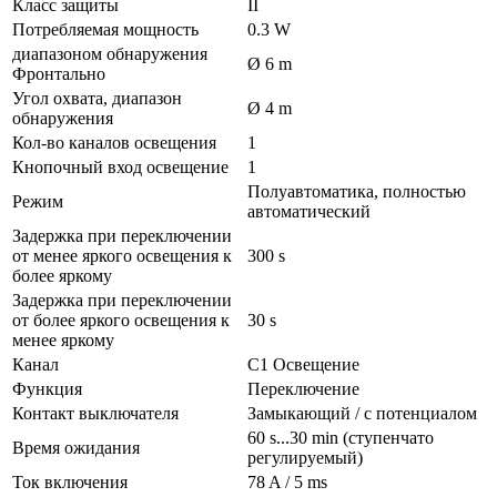
Класс защиты
II
Потребляемая мощность
0.3 W
диапазоном обнаружения
Ø 6 m
Фронтально
Угол охвата, диапазон
Ø 4 m
обнаружения
Кол-во каналов освещения
1
Кнопочный вход освещение
1
Полуавтоматика, полностью
Режим
автоматический
Задержка при переключении
от менее яркого освещения к
300 s
более яркому
Задержка при переключении
от более яркого освещения к
30 s
менее яркому
Канал
C1 Освещение
Функция
Переключение
Контакт выключателя
Замыкающий / с потенциалом
60 s...30 min (ступенчато
Время ожидания
регулируемый)
Ток включения
78 A / 5 ms