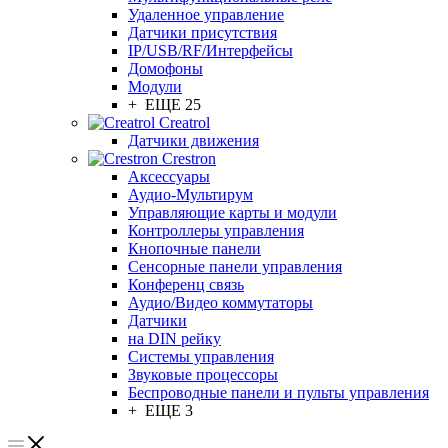
Удаленное управление
Датчики присутствия
IP/USB/RF/Интерфейсы
Домофоны
Модули
+ ЕЩЕ 25
Creatrol
Датчики движения
Crestron
Аксессуары
Аудио-Мультирум
Управляющие карты и модули
Контроллеры управления
Кнопочные панели
Сенсорные панели управления
Конференц связь
Аудио/Видео коммутаторы
Датчики
на DIN рейку
Системы управления
Звуковые процессоры
Беспроводные панели и пульты управления
+ ЕЩЕ 3