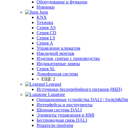
Оборудование и функции
Новинки
Jung
KNX
Tехника
Серия AS
Серия CD
Серия LS
Серия A
Управление климатом
Накладной монтаж
Изделия, снятые с производства
Индикаторные лампы
Серия SL
Домофонная система
+ ЕЩЕ 2
Legrand
Источники бесперебойного питания (ИБП)
Lunatone
Операционные устройства DALI / Switch&Di
Интерфейсы и инструменты
Шинная система DALI
Элементы управления и HMI
Беспроводная связь DALI
Решатели проблем