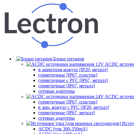
Блоки питания
ACDC источн
в защитном кожухе [IP20, металл]
герметичные [IP67, пластик]
герметичные с PFC [IP67, металл]
герметичные [IP67, металл]
сетевые адаптеры
ACDC источн
герметичные [IP67, пластик]
в защ. кожухе с PFC [IP20, металл]
герметичные [IP67, металл]
сетевые адаптеры
Источ
ACDC [ток 300-350mA]