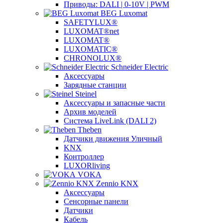
Приводы: DALI | 0-10V | PWM
BEG Luxomat
SAFETYLUX®
LUXOMAT®net
LUXOMAT®
LUXOMATIC®
CHRONOLUX®
Schneider Electric
Аксессуары
Зарядные станции
Steinel
Аксессуары и запасные части
Архив моделей
Система LiveLink (DALI 2)
Theben
Датчики движения Уличный
KNX
Контроллер
LUXORliving
VOKA
Zennio KNX
Аксессуары
Сенсорные панели
Датчики
Кабель