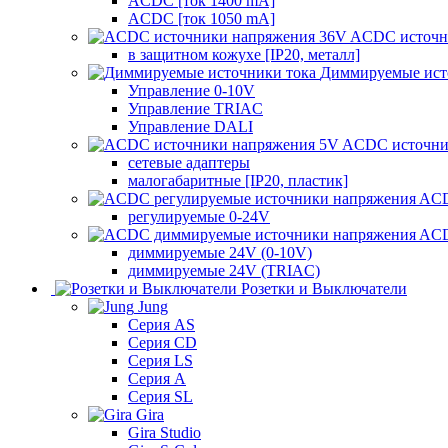
ACDC [ток 1400 mA]
ACDC [ток 1050 mA]
ACDC источн
в защитном кожухе [IP20, металл]
Диммируемые ист
Управление 0-10V
Управление TRIAC
Управление DALI
ACDC источни
сетевые адаптеры
малогабаритные [IP20, пластик]
ACD
регулируемые 0-24V
ACD
диммируемые 24V (0-10V)
диммируемые 24V (TRIAC)
Розетки и Выключатели
Jung
Серия AS
Серия CD
Серия LS
Серия A
Серия SL
Gira
Gira Studio