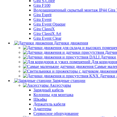
Gira S-Color
Gira F100
Водозащищенный скрытый монтаж IP44 Gira
Gira Esprit
Gira Event
Gira Event Opaque
Gira ClassiX
Gira ClassiX Art
Gira Event Clear
Датчики движения
Датчи
Датчики
Для коридоро
Самые мале
Датчики 
Зарядные станции
Аксессуары
Зарядный кабель
Колонны для монтажа
Шкафы
Держатель кабеля
Адаптеры
Сервисное оборудование