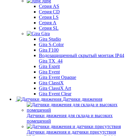
Jung
Серия AS
Серия CD
Серия LS
Серия A
Серия SL
Gira
Gira Studio
Gira S-Color
Gira F100
Водозащищенный скрытый монтаж IP44
Gira TX_44
Gira Esprit
Gira Event
Gira Event Opaque
Gira ClassiX
Gira ClassiX Art
Gira Event Clear
Датчики движения
Датчики движения для склада и высоких
помещений
Датчики движения и датчики присутствия