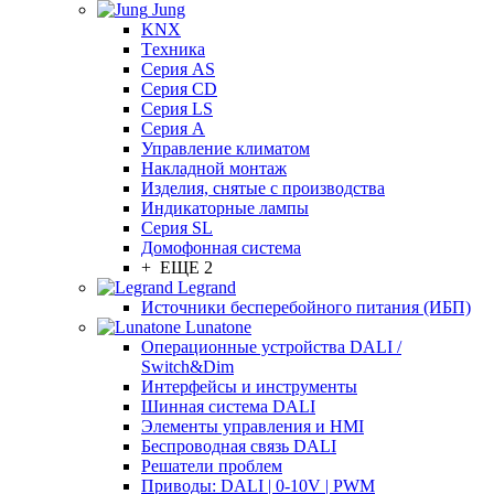
Jung
KNX
Tехника
Серия AS
Серия CD
Серия LS
Серия A
Управление климатом
Накладной монтаж
Изделия, снятые с производства
Индикаторные лампы
Серия SL
Домофонная система
+ ЕЩЕ 2
Legrand
Источники бесперебойного питания (ИБП)
Lunatone
Операционные устройства DALI /
Switch&Dim
Интерфейсы и инструменты
Шинная система DALI
Элементы управления и HMI
Беспроводная связь DALI
Решатели проблем
Приводы: DALI | 0-10V | PWM