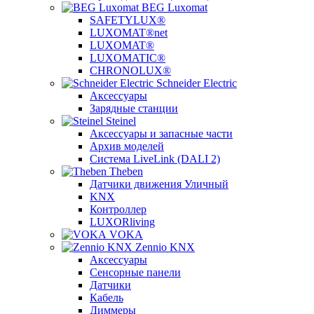
BEG Luxomat
SAFETYLUX®
LUXOMAT®net
LUXOMAT®
LUXOMATIC®
CHRONOLUX®
Schneider Electric
Аксессуары
Зарядные станции
Steinel
Аксессуары и запасные части
Архив моделей
Система LiveLink (DALI 2)
Theben
Датчики движения Уличный
KNX
Контроллер
LUXORliving
VOKA
Zennio KNX
Аксессуары
Сенсорные панели
Датчики
Кабель
Диммеры