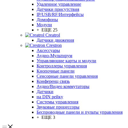
Удаленное управление
Датчики присутствия
IP/USB/RF/Интерфейсы
Домофоны
Модули
+ ЕЩЕ 25
Creatrol
Датчики движения
Crestron
Аксессуары
Аудио-Мультирум
Управляющие карты и модули
Контроллеры управления
Кнопочные панели
Сенсорные панели управления
Конференц связь
Аудио/Видео коммутаторы
Датчики
на DIN рейку
Системы управления
Звуковые процессоры
Беспроводные панели и пульты управления
+ ЕЩЕ 3