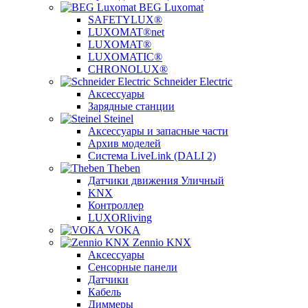
BEG Luxomat
SAFETYLUX®
LUXOMAT®net
LUXOMAT®
LUXOMATIC®
CHRONOLUX®
Schneider Electric
Аксессуары
Зарядные станции
Steinel
Аксессуары и запасные части
Архив моделей
Система LiveLink (DALI 2)
Theben
Датчики движения Уличный
KNX
Контроллер
LUXORliving
VOKA
Zennio KNX
Аксессуары
Сенсорные панели
Датчики
Кабель
Диммеры