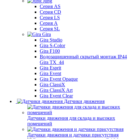
Jung
Серия AS
Серия CD
Серия LS
Серия A
Серия SL
Gira
Gira Studio
Gira S-Color
Gira F100
Водозащищенный скрытый монтаж IP44
Gira TX_44
Gira Esprit
Gira Event
Gira Event Opaque
Gira ClassiX
Gira ClassiX Art
Gira Event Clear
Датчики движения
Датчики движения для склада и высоких
помещений
Датчики движения и датчики присутствия