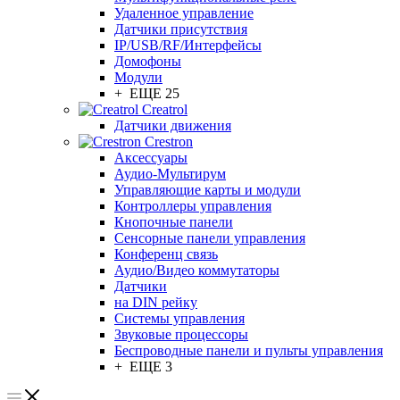
Удаленное управление
Датчики присутствия
IP/USB/RF/Интерфейсы
Домофоны
Модули
+ ЕЩЕ 25
Creatrol
Датчики движения
Crestron
Аксессуары
Аудио-Мультирум
Управляющие карты и модули
Контроллеры управления
Кнопочные панели
Сенсорные панели управления
Конференц связь
Аудио/Видео коммутаторы
Датчики
на DIN рейку
Системы управления
Звуковые процессоры
Беспроводные панели и пульты управления
+ ЕЩЕ 3