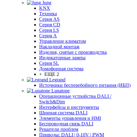
Jung
KNX
Tехника
Серия AS
Серия CD
Серия LS
Серия A
Управление климатом
Накладной монтаж
Изделия, снятые с производства
Индикаторные лампы
Серия SL
Домофонная система
+ ЕЩЕ 2
Legrand
Источники бесперебойного питания (ИБП)
Lunatone
Операционные устройства DALI /
Switch&Dim
Интерфейсы и инструменты
Шинная система DALI
Элементы управления и HMI
Беспроводная связь DALI
Решатели проблем
Приводы: DALI | 0-10V | PWM