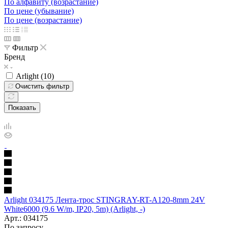
По алфавиту (возрастание)
По цене (убывание)
По цене (возрастание)
Фильтр
Бренд
Arlight (
10
)
Очистить фильтр
Показать
Arlight 034175 Лента-трос STINGRAY-RT-A120-8mm 24V
White6000 (9.6 W/m, IP20, 5m) (Arlight, -)
Арт.: 034175
По запросу