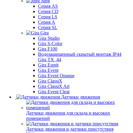
Jung
Серия AS
Серия CD
Серия LS
Серия A
Серия SL
Gira
Gira Studio
Gira S-Color
Gira F100
Водозащищенный скрытый монтаж IP44
Gira TX_44
Gira Esprit
Gira Event
Gira Event Opaque
Gira ClassiX
Gira ClassiX Art
Gira Event Clear
Датчики движения
Датчики движения для склада и высоких
помещений
Датчики движения и датчики присутствия