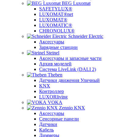
BEG Luxomat
SAFETYLUX®
LUXOMAT®net
LUXOMAT®
LUXOMATIC®
CHRONOLUX®
Schneider Electric
Аксессуары
Зарядные станции
Steinel
Аксессуары и запасные части
Архив моделей
Система LiveLink (DALI 2)
Theben
Датчики движения Уличный
KNX
Контроллер
LUXORliving
VOKA
Zennio KNX
Аксессуары
Сенсорные панели
Датчики
Кабель
Диммеры