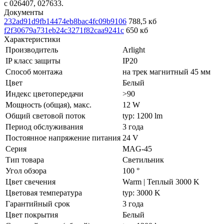
с 026407, 027633.
Документы
232ad91d9fb14474eb8bac4fc09b9106
788,5 кб
f2f30679a731eb24c3271f82caa9241c
650 кб
Характеристики
Производитель
Arlight
IP класс защиты
IP20
Способ монтажа
на трек магнитный 45 мм
Цвет
Белый
Индекс цветопередачи
>90
Мощность (общая), макс.
12 W
Общий световой поток
typ: 1200 lm
Период обслуживания
3 года
Постоянное напряжение питания
24 V
Серия
MAG-45
Тип товара
Светильник
Угол обзора
100 °
Цвет свечения
Warm | Теплый 3000 K
Цветовая температура
typ: 3000 K
Гарантийный срок
3 года
Цвет покрытия
Белый