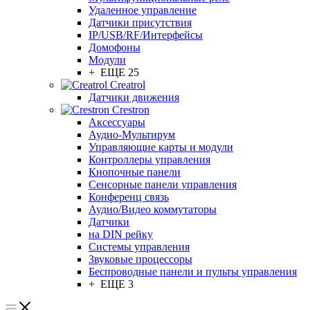
Удаленное управление
Датчики присутствия
IP/USB/RF/Интерфейсы
Домофоны
Модули
+ ЕЩЕ 25
Creatrol
Датчики движения
Crestron
Аксессуары
Аудио-Мультирум
Управляющие карты и модули
Контроллеры управления
Кнопочные панели
Сенсорные панели управления
Конференц связь
Аудио/Видео коммутаторы
Датчики
на DIN рейку
Системы управления
Звуковые процессоры
Беспроводные панели и пульты управления
+ ЕЩЕ 3