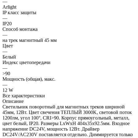
—
Arlight
IP класс защиты
—
IP20
Способ монтажа
—
на трек магнитный 45 мм
Цвет
—
Белый
Индекс цветопередачи
—
>90
Мощность (общая), макс.
—
12 W
Все характеристики
Описание
Светильник поворотный для магнитных треков шириной
45мм, 12Вт. Цвет свечения ТЕПЛЫЙ 3000K, световой поток
1200лм, угол 100°, CRI>90. Корпус прямоугольный, металл,
цвет белый, IP20. Размеры LxWxH 404x35x92.5мм. Входное
напряжение DC24V, мощность 12Вт. Драйвер
DС24V/AC230V поставляется отдельно. Диммируется только