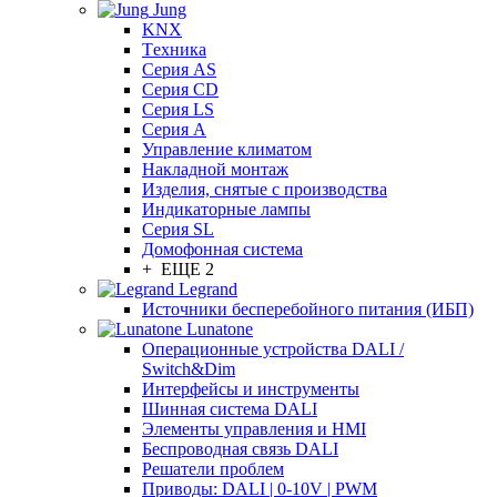
Jung
KNX
Tехника
Серия AS
Серия CD
Серия LS
Серия A
Управление климатом
Накладной монтаж
Изделия, снятые с производства
Индикаторные лампы
Серия SL
Домофонная система
+ ЕЩЕ 2
Legrand
Источники бесперебойного питания (ИБП)
Lunatone
Операционные устройства DALI /
Switch&Dim
Интерфейсы и инструменты
Шинная система DALI
Элементы управления и HMI
Беспроводная связь DALI
Решатели проблем
Приводы: DALI | 0-10V | PWM