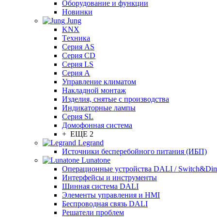
Оборудование и функции
Новинки
Jung
KNX
Tехника
Серия AS
Серия CD
Серия LS
Серия A
Управление климатом
Накладной монтаж
Изделия, снятые с производства
Индикаторные лампы
Серия SL
Домофонная система
+ ЕЩЕ 2
Legrand
Источники бесперебойного питания (ИБП)
Lunatone
Операционные устройства DALI / Switch&Di
Интерфейсы и инструменты
Шинная система DALI
Элементы управления и HMI
Беспроводная связь DALI
Решатели проблем