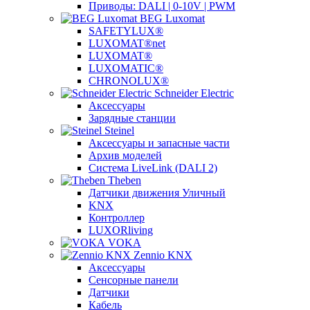
Приводы: DALI | 0-10V | PWM
BEG Luxomat
SAFETYLUX®
LUXOMAT®net
LUXOMAT®
LUXOMATIC®
CHRONOLUX®
Schneider Electric
Аксессуары
Зарядные станции
Steinel
Аксессуары и запасные части
Архив моделей
Система LiveLink (DALI 2)
Theben
Датчики движения Уличный
KNX
Контроллер
LUXORliving
VOKA
Zennio KNX
Аксессуары
Сенсорные панели
Датчики
Кабель