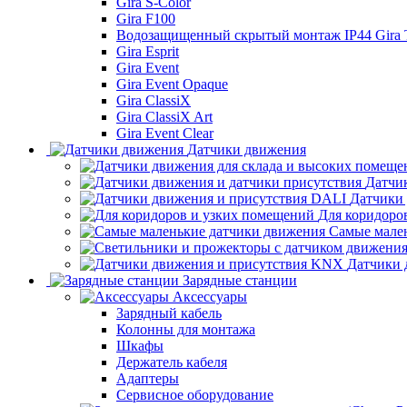
Gira S-Color
Gira F100
Водозащищенный скрытый монтаж IP44 Gira
Gira Esprit
Gira Event
Gira Event Opaque
Gira ClassiX
Gira ClassiX Art
Gira Event Clear
Датчики движения
Датчи
Датчики
Для коридоро
Самые мале
Датчики 
Зарядные станции
Аксессуары
Зарядный кабель
Колонны для монтажа
Шкафы
Держатель кабеля
Адаптеры
Сервисное оборудование