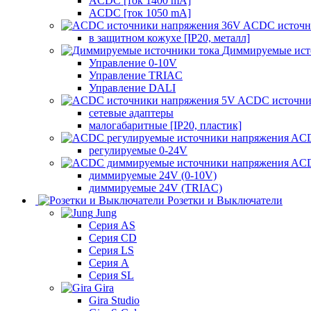
ACDC [ток 1400 mA]
ACDC [ток 1050 mA]
ACDC источн
в защитном кожухе [IP20, металл]
Диммируемые ист
Управление 0-10V
Управление TRIAC
Управление DALI
ACDC источни
сетевые адаптеры
малогабаритные [IP20, пластик]
ACD
регулируемые 0-24V
ACD
диммируемые 24V (0-10V)
диммируемые 24V (TRIAC)
Розетки и Выключатели
Jung
Серия AS
Серия CD
Серия LS
Серия A
Серия SL
Gira
Gira Studio