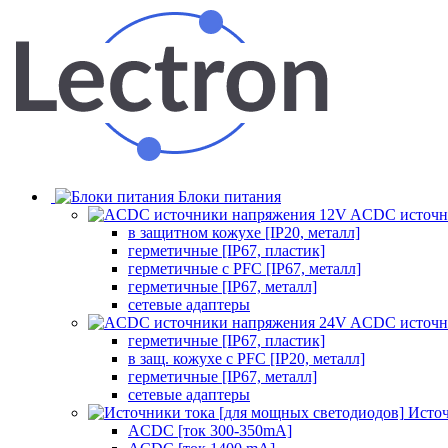
Блоки питания
ACDC источн
в защитном кожухе [IP20, металл]
герметичные [IP67, пластик]
герметичные с PFC [IP67, металл]
герметичные [IP67, металл]
сетевые адаптеры
ACDC источн
герметичные [IP67, пластик]
в защ. кожухе с PFC [IP20, металл]
герметичные [IP67, металл]
сетевые адаптеры
Источ
ACDC [ток 300-350mA]