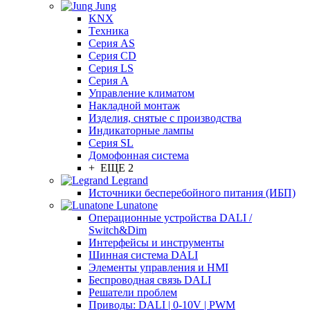
Jung
KNX
Tехника
Серия AS
Серия CD
Серия LS
Серия A
Управление климатом
Накладной монтаж
Изделия, снятые с производства
Индикаторные лампы
Серия SL
Домофонная система
+ ЕЩЕ 2
Legrand
Источники бесперебойного питания (ИБП)
Lunatone
Операционные устройства DALI /
Switch&Dim
Интерфейсы и инструменты
Шинная система DALI
Элементы управления и HMI
Беспроводная связь DALI
Решатели проблем
Приводы: DALI | 0-10V | PWM