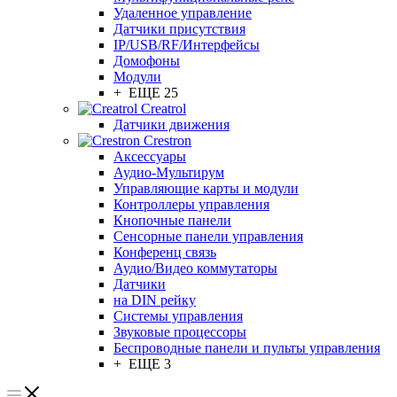
Удаленное управление
Датчики присутствия
IP/USB/RF/Интерфейсы
Домофоны
Модули
+ ЕЩЕ 25
Creatrol
Датчики движения
Crestron
Аксессуары
Аудио-Мультирум
Управляющие карты и модули
Контроллеры управления
Кнопочные панели
Сенсорные панели управления
Конференц связь
Аудио/Видео коммутаторы
Датчики
на DIN рейку
Системы управления
Звуковые процессоры
Беспроводные панели и пульты управления
+ ЕЩЕ 3