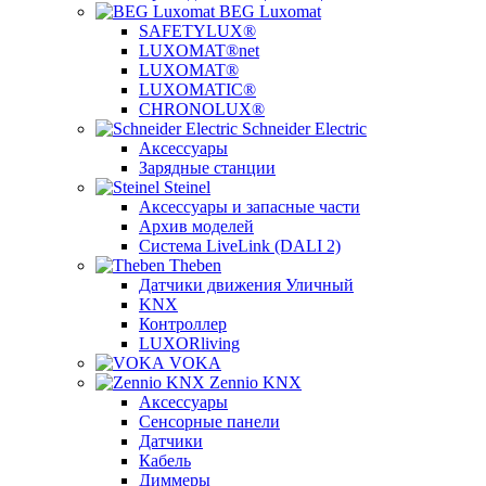
BEG Luxomat
SAFETYLUX®
LUXOMAT®net
LUXOMAT®
LUXOMATIC®
CHRONOLUX®
Schneider Electric
Аксессуары
Зарядные станции
Steinel
Аксессуары и запасные части
Архив моделей
Система LiveLink (DALI 2)
Theben
Датчики движения Уличный
KNX
Контроллер
LUXORliving
VOKA
Zennio KNX
Аксессуары
Сенсорные панели
Датчики
Кабель
Диммеры