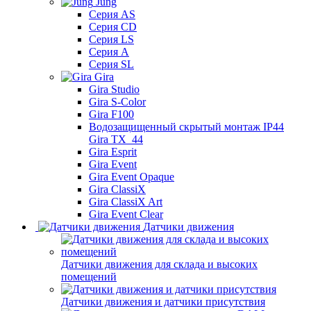
Jung
Серия AS
Серия CD
Серия LS
Серия A
Серия SL
Gira
Gira Studio
Gira S-Color
Gira F100
Водозащищенный скрытый монтаж IP44
Gira TX_44
Gira Esprit
Gira Event
Gira Event Opaque
Gira ClassiX
Gira ClassiX Art
Gira Event Clear
Датчики движения
Датчики движения для склада и высоких
помещений
Датчики движения и датчики присутствия