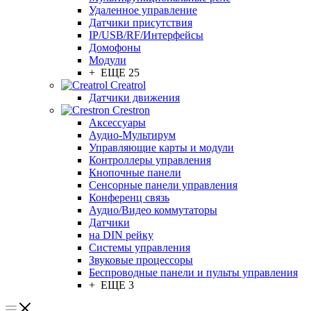
Удаленное управление
Датчики присутствия
IP/USB/RF/Интерфейсы
Домофоны
Модули
+ ЕЩЕ 25
Creatrol
Датчики движения
Crestron
Аксессуары
Аудио-Мультирум
Управляющие карты и модули
Контроллеры управления
Кнопочные панели
Сенсорные панели управления
Конференц связь
Аудио/Видео коммутаторы
Датчики
на DIN рейку
Системы управления
Звуковые процессоры
Беспроводные панели и пульты управления
+ ЕЩЕ 3