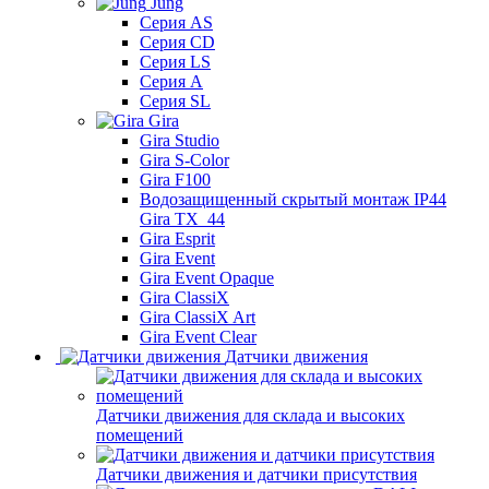
Jung
Серия AS
Серия CD
Серия LS
Серия A
Серия SL
Gira
Gira Studio
Gira S-Color
Gira F100
Водозащищенный скрытый монтаж IP44
Gira TX_44
Gira Esprit
Gira Event
Gira Event Opaque
Gira ClassiX
Gira ClassiX Art
Gira Event Clear
Датчики движения
Датчики движения для склада и высоких
помещений
Датчики движения и датчики присутствия