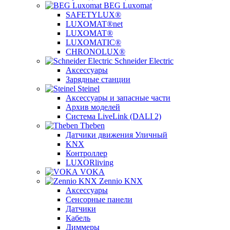
BEG Luxomat
SAFETYLUX®
LUXOMAT®net
LUXOMAT®
LUXOMATIC®
CHRONOLUX®
Schneider Electric
Аксессуары
Зарядные станции
Steinel
Аксессуары и запасные части
Архив моделей
Система LiveLink (DALI 2)
Theben
Датчики движения Уличный
KNX
Контроллер
LUXORliving
VOKA
Zennio KNX
Аксессуары
Сенсорные панели
Датчики
Кабель
Диммеры