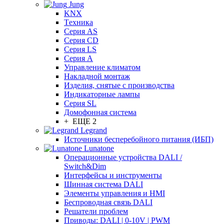
Jung
KNX
Tехника
Серия AS
Серия CD
Серия LS
Серия A
Управление климатом
Накладной монтаж
Изделия, снятые с производства
Индикаторные лампы
Серия SL
Домофонная система
+ ЕЩЕ 2
Legrand
Источники бесперебойного питания (ИБП)
Lunatone
Операционные устройства DALI /
Switch&Dim
Интерфейсы и инструменты
Шинная система DALI
Элементы управления и HMI
Беспроводная связь DALI
Решатели проблем
Приводы: DALI | 0-10V | PWM